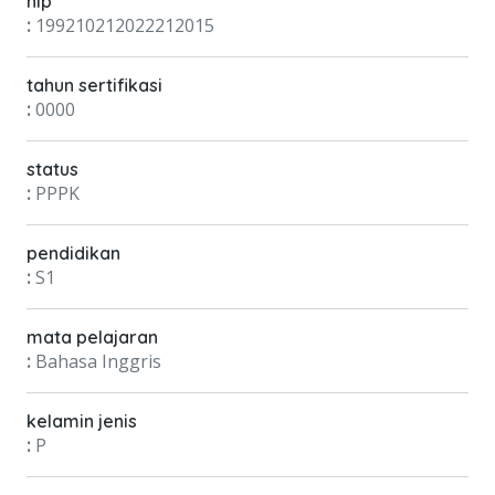
nip
:
199210212022212015
tahun sertifikasi
:
0000
status
:
PPPK
pendidikan
:
S1
mata pelajaran
:
Bahasa Inggris
kelamin jenis
:
P